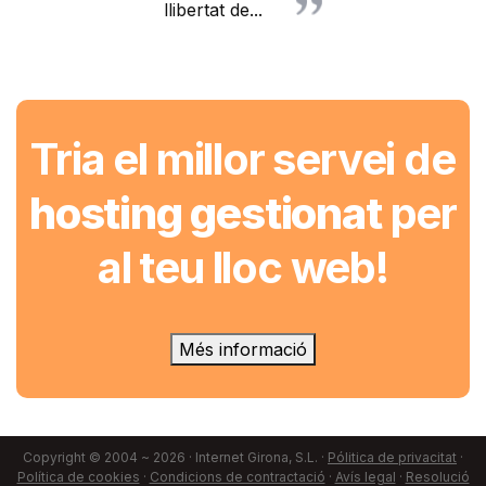
llibertat de...
Tria el millor servei de
hosting gestionat
per
al teu lloc web!
Més informació
Copyright © 2004 ~ 2026 · Internet Girona, S.L. ·
Pólitica de privacitat
·
Política de cookies
·
Condicions de contractació
·
Avís legal
·
Resolució