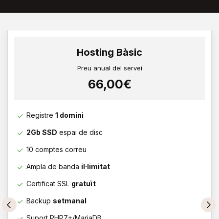
Hosting Bàsic
Preu anual del servei
66,00€
Registre
1 domini
2Gb SSD
espai de disc
10 comptes correu
Ampla de banda
il·limitat
Certificat SSL
gratuït
Backup
setmanal
Suport PHP7+/MariaDB