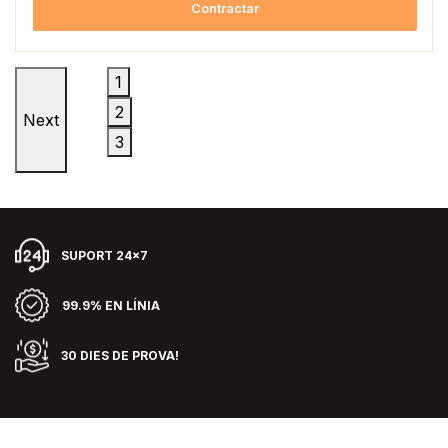
Contractar
1
2
Next
3
SUPORT 24x7
99.9% EN LÍNIA
30 DIES DE PROVA!