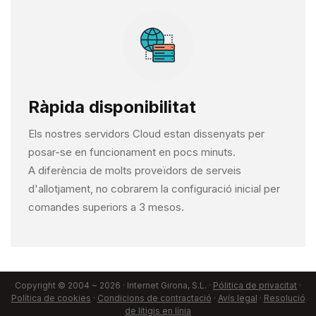
Ràpida disponibilitat
Els nostres servidors Cloud estan dissenyats per
posar-se en funcionament en pocs minuts.
A diferència de molts proveïdors de serveis
d'allotjament, no cobrarem la configuració inicial per
comandes superiors a 3 mesos.
Copyright © 2004 ~ 2026 · Internet Girona, S.L. ·
Pólitica de privacitat
·
Política de cookies
·
Condicions de contractació
·
Avís legal
·
Resolució
de litigis en línia