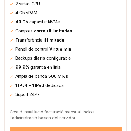
2 virtual CPU
4 Gb vRAM
40 Gb
capacitat NVMe
Comptes
correu Il·limitades
Transferència
il·limitada
Panell de control
Virtualmin
Backups
diaris
configurable
99.9%
garantia en línia
Ampla de banda
500 Mb/s
1 IPv4 + 1 IPv6
dedicada
Suport 24x7
Cost d'instal·lació facturació mensual. Inclou
l'administració bàsica del servidor.