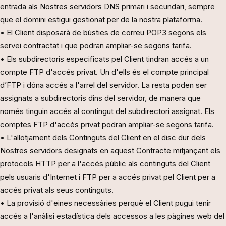
entrada als Nostres servidors DNS primari i secundari, sempre
que el domini estigui gestionat per de la nostra plataforma.
• El Client disposarà de bústies de correu POP3 segons els
servei contractat i que podran ampliar-se segons tarifa.
• Els subdirectoris especificats pel Client tindran accés a un
compte FTP d'accés privat. Un d'ells és el compte principal
d’FTP i dóna accés a l'arrel del servidor. La resta poden ser
assignats a subdirectoris dins del servidor, de manera que
només tinguin accés al contingut del subdirectori assignat. Els
comptes FTP d'accés privat podran ampliar-se segons tarifa.
• L'allotjament dels Continguts del Client en el disc dur dels
Nostres servidors designats en aquest Contracte mitjançant els
protocols HTTP per a l'accés públic als continguts del Client
pels usuaris d'Internet i FTP per a accés privat pel Client per a
accés privat als seus continguts.
• La provisió d'eines necessàries perquè el Client pugui tenir
accés a l'anàlisi estadística dels accessos a les pàgines web del