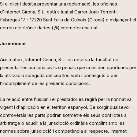
Si el client desitja presentar una reclamació, les oficines
d'Internet Girona, S.L. està situat al Carrer Joan Torrent i
Fàbregas 17 - 17220 Sant Feliu de Guíxols (Girona) o mitjançant el
correu electrònic dades (@) internetgirona.cat
Jurisdicció
Així mateix, Internet Girona, S.L. es reserva la facultat de
presentar les accions civils o penals que consideri oportunes per
la utilització indeguda del seu lloc web i continguts o per
l'incompliment de les presents condicions.
La relació entre l'usuari i el prestador es regirà per la normativa
vigent i d'aplicació en el territori espanyol. De sorgir qualsevol
controvèrsia les parts podran sotmetre els seus conflictes a
arbitratge o acudir a la jurisdicció ordinària complint amb les
normes sobre jurisdicció i competència al respecte. Internet