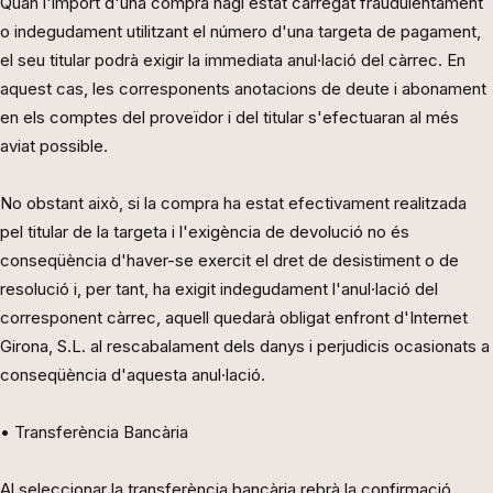
Quan l'import d'una compra hagi estat carregat fraudulentament
o indegudament utilitzant el número d'una targeta de pagament,
el seu titular podrà exigir la immediata anul·lació del càrrec. En
aquest cas, les corresponents anotacions de deute i abonament
en els comptes del proveïdor i del titular s'efectuaran al més
aviat possible.
No obstant això, si la compra ha estat efectivament realitzada
pel titular de la targeta i l'exigència de devolució no és
conseqüència d'haver-se exercit el dret de desistiment o de
resolució i, per tant, ha exigit indegudament l'anul·lació del
corresponent càrrec, aquell quedarà obligat enfront d'Internet
Girona, S.L. al rescabalament dels danys i perjudicis ocasionats a
conseqüència d'aquesta anul·lació.
• Transferència Bancària
Al seleccionar la transferència bancària rebrà la confirmació