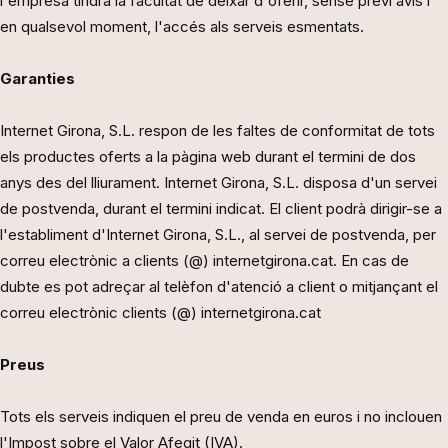
l'empresa tindrà la facultat de deixar d'oferir, sense previ avís i
en qualsevol moment, l'accés als serveis esmentats.
Garanties
Internet Girona, S.L. respon de les faltes de conformitat de tots
els productes oferts a la pàgina web durant el termini de dos
anys des del lliurament. Internet Girona, S.L. disposa d'un servei
de postvenda, durant el termini indicat. El client podrà dirigir-se a
l'establiment d'Internet Girona, S.L., al servei de postvenda, per
correu electrònic a clients (@) internetgirona.cat. En cas de
dubte es pot adreçar al telèfon d'atenció a client o mitjançant el
correu electrònic clients (@) internetgirona.cat
Preus
Tots els serveis indiquen el preu de venda en euros i no inclouen
l'Impost sobre el Valor Afegit (IVA).