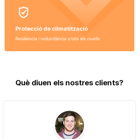
Protecció de climatització
Resiliència i redundància
a tots els nivells
Què diuen els nostres
clients
?