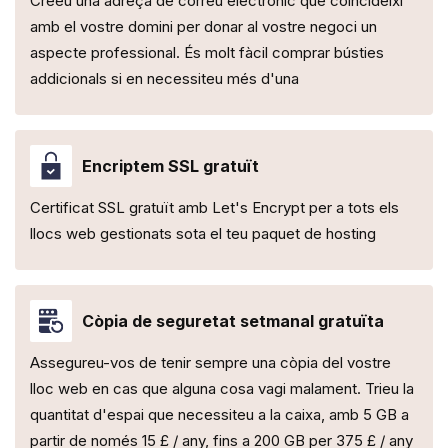
Creeu una adreça de correu electrònic que coincideixi
amb el vostre domini per donar al vostre negoci un
aspecte professional. És molt fàcil comprar bústies
addicionals si en necessiteu més d'una
Encriptem SSL gratuït
Certificat SSL gratuït amb Let's Encrypt per a tots els
llocs web gestionats sota el teu paquet de hosting
Còpia de seguretat setmanal gratuïta
Assegureu-vos de tenir sempre una còpia del vostre
lloc web en cas que alguna cosa vagi malament. Trieu la
quantitat d'espai que necessiteu a la caixa, amb 5 GB a
partir de només 15 £ / any, fins a 200 GB per 375 £ / any