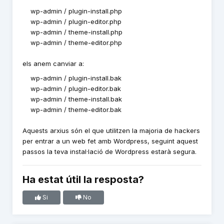
wp-admin / plugin-install.php
wp-admin / plugin-editor.php
wp-admin / theme-install.php
wp-admin / theme-editor.php
els anem canviar a:
wp-admin / plugin-install.bak
wp-admin / plugin-editor.bak
wp-admin / theme-install.bak
wp-admin / theme-editor.bak
Aquests arxius són el que utilitzen la majoria de hackers
per entrar a un web fet amb Wordpress, seguint aquest
passos la teva instal·lació de Wordpress estarà segura.
Ha estat útil la resposta?
Si
No