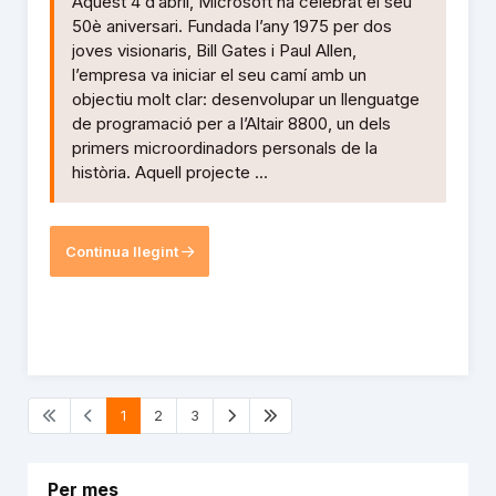
Aquest 4 d’abril, Microsoft ha celebrat el seu
50è aniversari. Fundada l’any 1975 per dos
joves visionaris, Bill Gates i Paul Allen,
l’empresa va iniciar el seu camí amb un
objectiu molt clar: desenvolupar un llenguatge
de programació per a l’Altair 8800, un dels
primers microordinadors personals de la
història. Aquell projecte ...
Continua llegint
1
2
3
Per mes