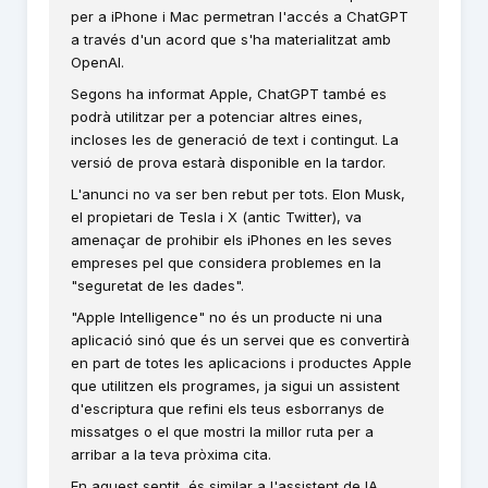
per a iPhone i Mac permetran l'accés a ChatGPT
a través d'un acord que s'ha materialitzat amb
OpenAI.
Segons ha informat Apple, ChatGPT també es
podrà utilitzar per a potenciar altres eines,
incloses les de generació de text i contingut. La
versió de prova estarà disponible en la tardor.
L'anunci no va ser ben rebut per tots. Elon Musk,
el propietari de Tesla i X (antic Twitter), va
amenaçar de prohibir els iPhones en les seves
empreses pel que considera problemes en la
"seguretat de les dades".
"Apple Intelligence" no és un producte ni una
aplicació sinó que és un servei que es convertirà
en part de totes les aplicacions i productes Apple
que utilitzen els programes, ja sigui un assistent
d'escriptura que refini els teus esborranys de
missatges o el que mostri la millor ruta per a
arribar a la teva pròxima cita.
En aquest sentit, és similar a l'assistent de IA