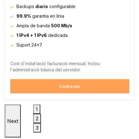
Backups
diaris
configurable
99.9%
garantia en línia
Ampla de banda
500 Mb/s
1 IPv4 + 1 IPv6
dedicada
Suport 24x7
Cost d'instal·lació facturació mensual. Inclou
l'administració bàsica del servidor.
Contractar
1
2
Next
3