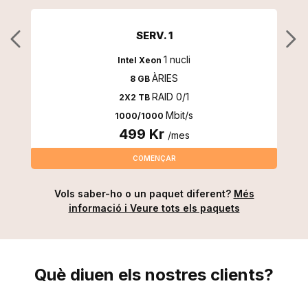
SERV. 1
1 nucli
Intel Xeon
ÀRIES
8 GB
RAID 0/1
2X2 TB
Mbit/s
1000/1000
499 Kr
/mes
COMENÇAR
Vols saber-ho o un paquet diferent?
Més
informació i Veure tots els paquets
Què diuen els nostres
clients
?