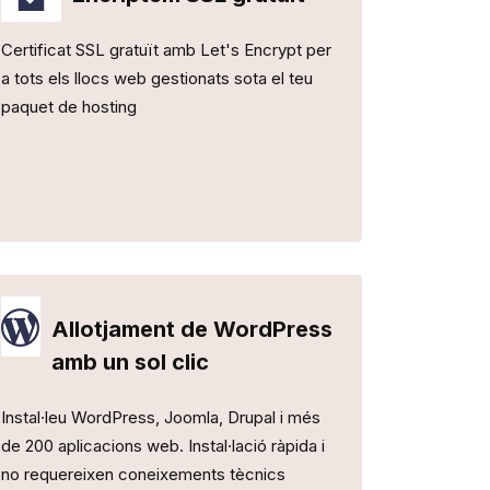
Certificat SSL gratuït amb Let's Encrypt per
a tots els llocs web gestionats sota el teu
paquet de hosting
Allotjament de WordPress
amb un sol clic
Instal·leu WordPress, Joomla, Drupal i més
de 200 aplicacions web. Instal·lació ràpida i
no requereixen coneixements tècnics