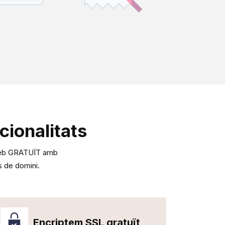
cionalitats
s web GRATUÏT amb
 de domini.
Encriptem SSL gratuït