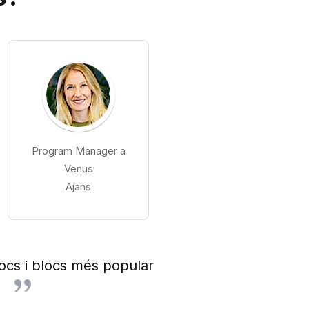
Program Manager a
Program Manager
Venus
d’Ontan Grup
Ajans
locs i blocs més popular