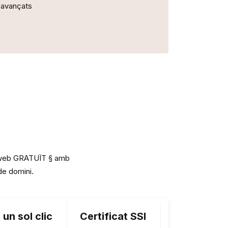
avançats
cs web GRATUÏT § amb
e domini.
un sol clic
Certificat SSl