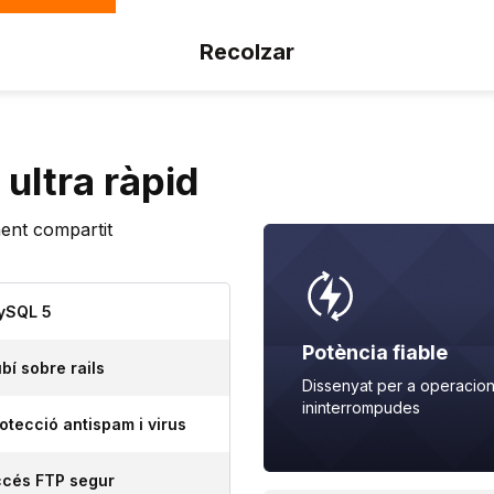
Recolzar
 ultra ràpid
ament compartit
ySQL 5
Potència fiable
bí sobre rails
Dissenyat per a operacio
ininterrompudes
otecció antispam i virus
cés FTP segur