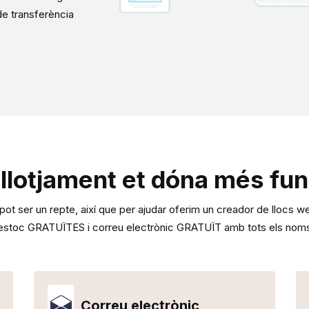
de transferència
allotjament et dóna més fun
i pot ser un repte, així que per ajudar oferim un creador de lloc
estoc GRATUÏTES i correu electrònic GRATUÏT amb tots els noms
Correu electrònic