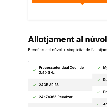
Allotjament al núvol
Beneficis del núvol + simplicitat de l'allotj
Processador dual Xeon de
M
2.40 GHz
Ru
24GB ÀRIES
Pr
24x7x365 Recolzar
Ac