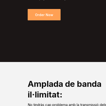
Order Now
Amplada de banda
il·limitat:
No tindràs cap problema amb la transmissió dels