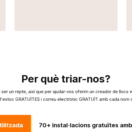
Per què triar-nos?
ot ser un repte, així que per ajudar-vos oferim un creador de llo
d'estoc GRATUÏTES i correu electrònic GRATUÏT amb cada nom d
tilitzada
70+ instal·lacions gratuïtes amb 