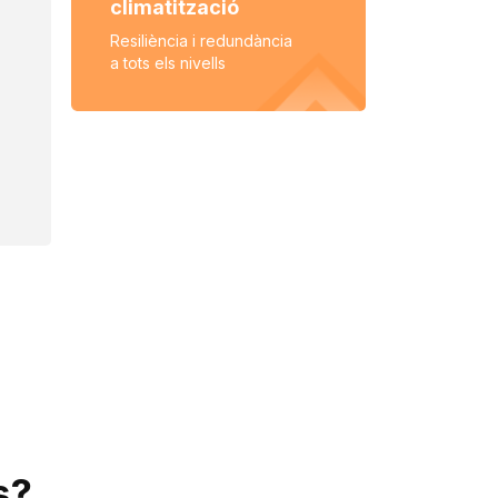
climatització
Resiliència i redundància
a tots els nivells
s
?