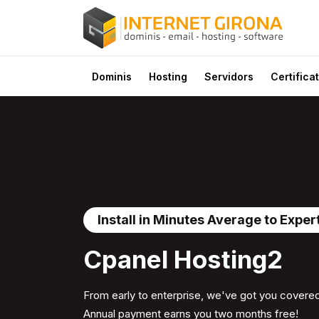
Dominis
Hosting
Servidors
Certificat
Install in Minutes Average to Exper
Cpanel Hosting2
From early to enterprise, we've got you covered.
Annual payment earns you two months free!