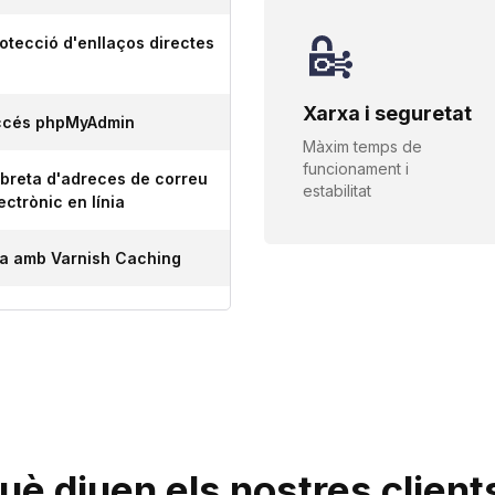
otecció d'enllaços directes
Xarxa i seguretat
ccés phpMyAdmin
Màxim temps de
funcionament i
ibreta d'adreces de correu
estabilitat
ectrònic en línia
a amb Varnish Caching
uè diuen els nostres
client