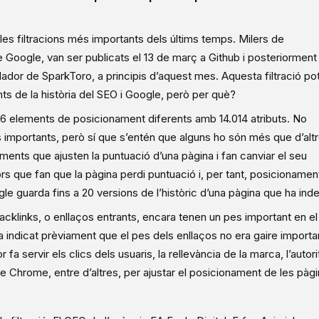
s filtracions més importants dels últims temps. Milers de
Google, van ser publicats el 13 de març a Github i posteriorment
dor de SparkToro, a principis d’aquest mes. Aquesta filtració po
s de la història del SEO i Google, però per què?
2.596 elements de posicionament diferents amb 14.014 atributs. No
importants, però sí que s’entén que alguns ho són més que d’altr
ments que ajusten la puntuació d’una pàgina i fan canviar el seu
s que fan que la pàgina perdi puntuació i, per tant, posicionamen
le guarda fins a 20 versions de l’històric d’una pàgina que ha inde
acklinks, o enllaços entrants, encara tenen un pes important en el
 indicat prèviament que el pes dels enllaços no era gaire importa
servir els clics dels usuaris, la rellevància de la marca, l’autori
 Chrome, entre d’altres, per ajustar el posicionament de les pàgi