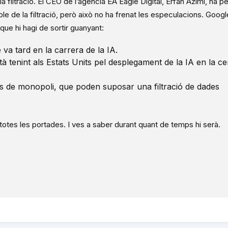
a filtració. El CEO de l’agència EA Eagle Digital, Erfan Azimi, ha pe
le de la filtració, però això no ha frenat les especulacions. Googl
ue hi hagi de sortir guanyant:
va tard en la carrera de la IA.
à tenint als Estats Units pel desplegament de la IA en la c
ons de monopoli, que poden suposar una filtració de dades
a totes les portades. I ves a saber durant quant de temps hi serà.