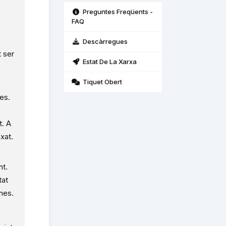
Preguntes Freqüents -
FAQ
Descàrregues
t ser
Estat De La Xarxa
Tiquet Obert
es.
t. A
xat.
nt.
tat
nes.