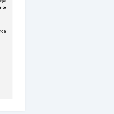
njat
e té
erca