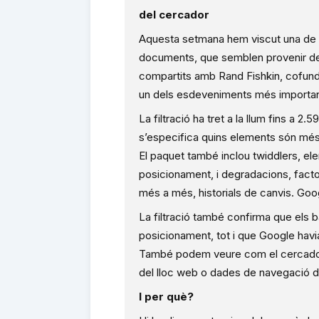
del cercador
Aquesta setmana hem viscut una de le
documents, que semblen provenir de 
compartits amb Rand Fishkin, cofunda
un dels esdeveniments més important
La filtració ha tret a la llum fins a 
s’especifica quins elements són més 
El paquet també inclou twiddlers, ele
posicionament, i degradacions, factor
més a més, historials de canvis. Goog
La filtració també confirma que els b
posicionament, tot i que Google havia
També podem veure com el cercador fa 
del lloc web o dades de navegació de
I per què?