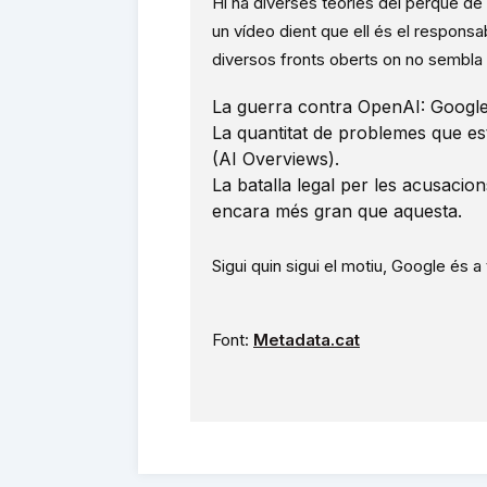
Hi ha diverses teories del perquè de l
un vídeo dient que ell és el responsab
diversos fronts oberts on no sembla q
La guerra contra OpenAI: Google 
La quantitat de problemes que est
(AI Overviews).
La batalla legal per les acusaci
encara més gran que aquesta.
Sigui quin sigui el motiu, Google és 
Font:
Metadata.cat