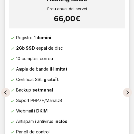
Preu anual del servei
66,00€
Registre
1 domini
2Gb SSD
espai de disc
10 comptes correu
Ampla de banda
il·limitat
Certificat SSL
gratuït
Backup
setmanal
Suport PHP7+/MariaDB
Webmail i
DKIM
Antispam i antivirus
inclòs
Panell de control