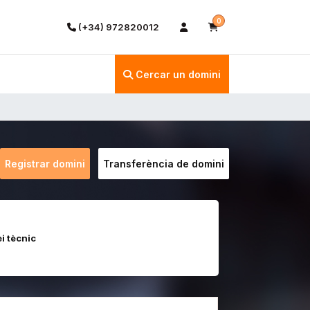
0
(+34) 972820012
Cercar un domini
Registrar domini
Transferència de domini
i tècnic