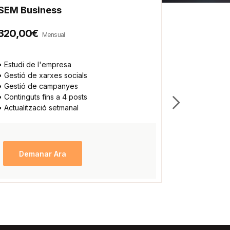
SEM Business
SEM Tota
320,00€
500,00
Mensual
• Estudi de l'empresa
• Estudi com
• Gestió de xarxes socials
• Promoció 
• Gestió de campanyes
• Gestió com
• Continguts fins a 4 posts
• Gestió de
• Actualització setmanal
• Accions d
• Contingut
• Publicacio
Demanar Ara
Dema