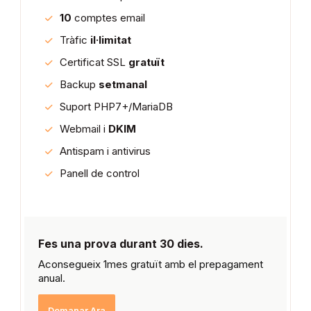
10
comptes email
Tràfic
il·limitat
Certificat SSL
gratuït
Backup
setmanal
Suport PHP7+/MariaDB
Webmail i
DKIM
Antispam i antivirus
Panell de control
Fes una prova durant 30 dies.
Aconsegueix 1mes gratuït amb el prepagament
anual.
Demanar Ara