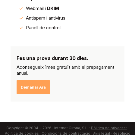
Webmail i
DKIM
Antispam i antivirus
Panell de control
Fes una prova durant 30 dies.
Aconsegueix 1mes gratuït amb el prepagament
anual.
Demanar Ara
Copyright © 2004 ~ 2026 · Internet Girona, S.L. ·
Pólitica de privacitat
·
Política de cookies
·
Condicions de contractació
·
Avís legal
·
Resolució