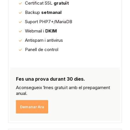
Certificat SSL
gratuït
Backup
setmanal
Suport PHP7+/MariaDB
Webmail i
DKIM
Antispam i antivirus
Panell de control
Fes una prova durant 30 dies.
Aconsegueix 1mes gratuït amb el prepagament
anual.
Demanar Ara