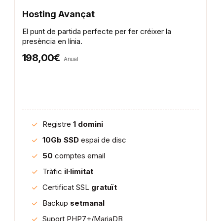
Hosting Avançat
El punt de partida perfecte per fer créixer la
presència en línia.
198,00€
Anual
Registre
1 domini
10Gb SSD
espai de disc
50
comptes email
Tràfic
il·limitat
Certificat SSL
gratuït
Backup
setmanal
Suport PHP7+/MariaDB