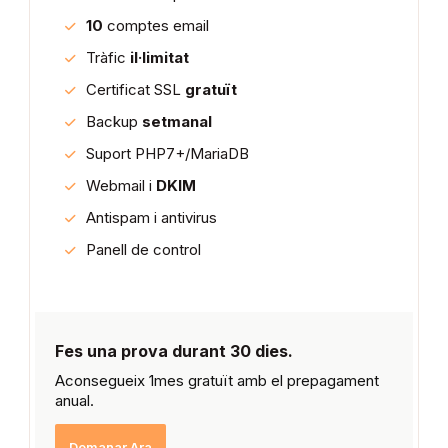
10
comptes email
Tràfic
il·limitat
Certificat SSL
gratuït
Backup
setmanal
Suport PHP7+/MariaDB
Webmail i
DKIM
Antispam i antivirus
Panell de control
Fes una prova durant 30 dies.
Aconsegueix 1mes gratuït amb el prepagament
anual.
Demanar Ara