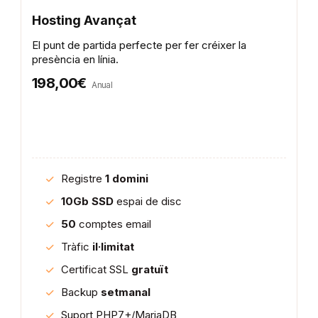
Hosting Avançat
El punt de partida perfecte per fer créixer la
presència en línia.
198,00€
Anual
Registre
1 domini
10Gb SSD
espai de disc
50
comptes email
Tràfic
il·limitat
Certificat SSL
gratuït
Backup
setmanal
Suport PHP7+/MariaDB