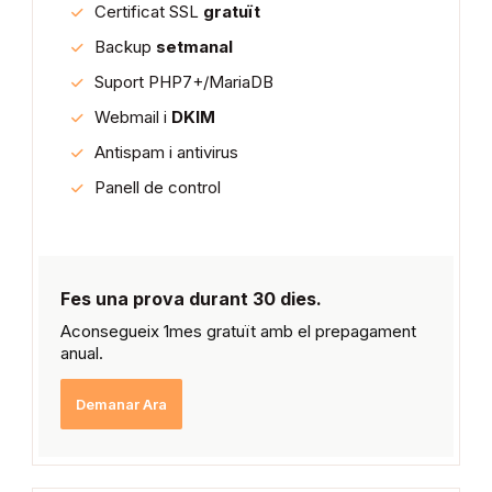
Certificat SSL
gratuït
Backup
setmanal
Suport PHP7+/MariaDB
Webmail i
DKIM
Antispam i antivirus
Panell de control
Fes una prova durant 30 dies.
Aconsegueix 1mes gratuït amb el prepagament
anual.
Demanar Ara