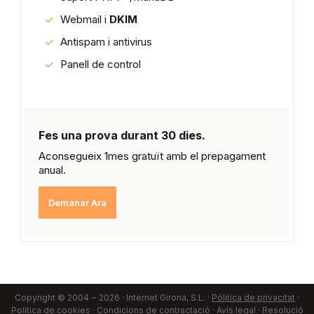
Webmail i
DKIM
Antispam i antivirus
Panell de control
Fes una prova durant 30 dies.
Aconsegueix 1mes gratuït amb el prepagament
anual.
Demanar Ara
Copyright © 2004 ~ 2026 · Internet Girona, S.L. ·
Pólitica de privacitat
·
Política de cookies
·
Condicions de contractació
·
Avís legal
·
Resolució