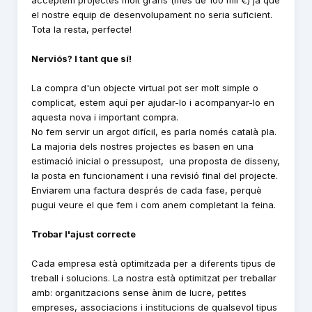
acceptem projectes molt grans (més de 100 mil €) ja que
el nostre equip de desenvolupament no seria suficient.
Tota la resta, perfecte!
Nerviós? I tant que sí!
La compra d'un objecte virtual pot ser molt simple o
complicat, estem aquí per ajudar-lo i acompanyar-lo en
aquesta nova i important compra.
No fem servir un argot difícil, es parla només català pla.
La majoria dels nostres projectes es basen en una
estimació inicial o pressupost, una proposta de disseny,
la posta en funcionament i una revisió final del projecte.
Enviarem una factura després de cada fase, perquè
pugui veure el que fem i com anem completant la feina.
Trobar l'ajust correcte
Cada empresa està optimitzada per a diferents tipus de
treball i solucions. La nostra està optimitzat per treballar
amb: organitzacions sense ànim de lucre, petites
empreses, associacions i institucions de qualsevol tipus