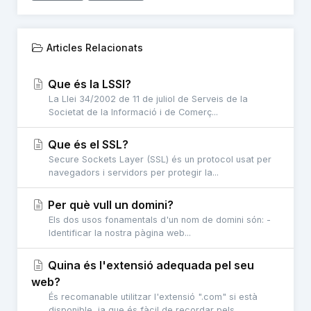
Articles Relacionats
Que és la LSSI?
La Llei 34/2002 de 11 de juliol de Serveis de la
Societat de la Informació i de Comerç...
Que és el SSL?
Secure Sockets Layer (SSL) és un protocol usat per
navegadors i servidors per protegir la...
Per què vull un domini?
Els dos usos fonamentals d'un nom de domini són: -
Identificar la nostra pàgina web...
Quina és l'extensió adequada pel seu
web?
És recomanable utilitzar l'extensió ".com" si està
disponible, ja que és fàcil de recordar pels...