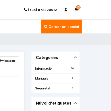
0
(+34) 972820012
Cercar un domini
Categories
Imprimir
Informació
16
Manuals
2
Seguretat
3
Núvol d'etiquetes