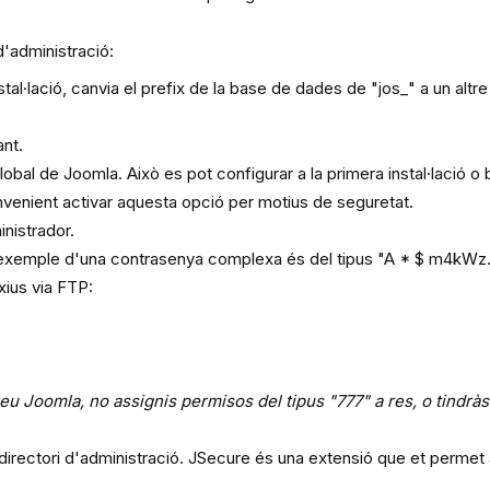
d'administració:
tal·lació, canvia el prefix de la base de dades de "jos_" a un altre 
ant.
bal de Joomla. Això es pot configurar a la primera instal·lació o 
venient activar aquesta opció per motius de seguretat.
nistrador.
exemple d'una contrasenya complexa és del tipus "A * $ m4kWz
ius via FTP:
eu Joomla, no assignis permisos del tipus "777" a res, o tindràs
 directori d'administració. JSecure és una extensió que et permet