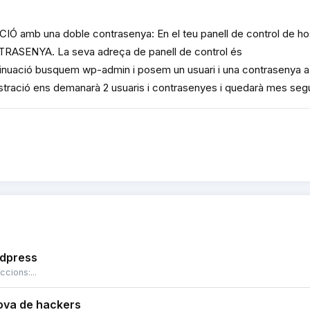
IÓ amb una doble contrasenya: En el teu panell de control de ho
SENYA. La seva adreça de panell de control és
inuació busquem wp-admin i posem un usuari i una contrasenya a
nistració ens demanarà 2 usuaris i contrasenyes i quedarà mes segu
rdpress
cions:...
ova de hackers