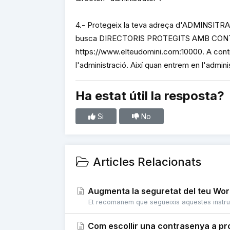
4.- Protegeix la teva adreça d'ADMINSITRAC
busca DIRECTORIS PROTEGITS AMB CONTRA
https://www.elteudomini.com:10000. A cont
l'administració. Així quan entrem en l'admi
Ha estat útil la resposta?
Si
No
Articles Relacionats
Augmenta la seguretat del teu Wo
Et recomanem que segueixis aquestes instruc
Com escollir una contrasenya a pr