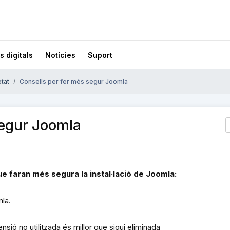
s digitals
Notícies
Suport
tat
Consells per fer més segur Joomla
segur Joomla
e faran més segura la instal·lació de Joomla:
mla.
nsió no utilitzada és millor que sigui eliminada