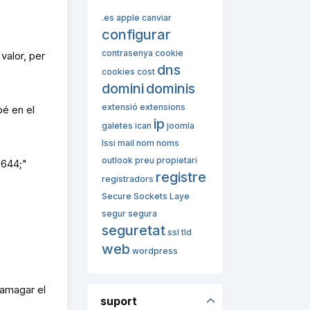
.es
apple
canviar
configurar
contrasenya
cookie
valor, per
dns
cookies
cost
domini
dominis
extensió
extensions
bé en el
ip
galetes
ican
joomla
lssi
mail
nom
noms
outlook
preu
propietari
.644;"
registre
registradors
Secure Sockets Laye
segur
segura
seguretat
ssl
tld
web
wordpress
 amagar el
suport