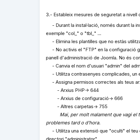
3.- Estableix mesures de seguretat a nivell 
- Durant la instal·lació, només durant la ins
exemple "col_" o "tbl_" ...
- Elimina les plantilles que no estàs utilitz
- No activis el "FTP" en la configuració glo
panell d'administració de Joomla. No és con
- Canvia el nom d'usuari "admin" del admi
- Utilitza contrasenyes complicades, un 
- Assigna permisos correctes als teus arx
- Arxius PHP-> 644
- Arxius de configuració-> 666
- Altres carpetas-> 755
Mai, per molt malament que vagi el t
problemes tard o d'hora.
- Utilitza una extensió que "oculti" el teu
directori "administrator".