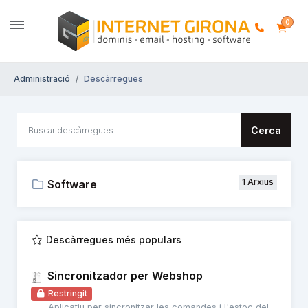
0
Administració
Descàrregues
Cerca
1 Arxius
Software
Descàrregues més populars
Sincronitzador per Webshop
Restringit
Aplicatiu per sincronitzar les comandes i l'estoc del