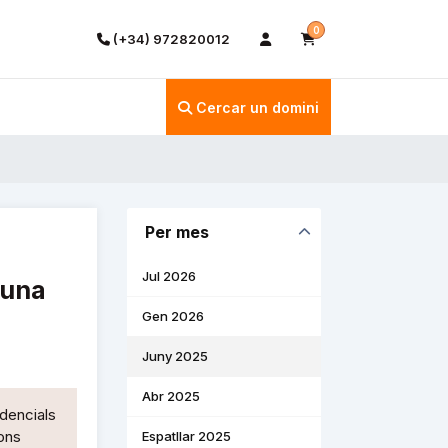
0
(+34) 972820012
Cercar un domini
Per mes
Jul 2026
 una
Gen 2026
Juny 2025
Abr 2025
edencials
ons
Espatllar 2025